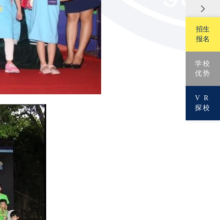
招生
报名
学校
优势
V R
探校