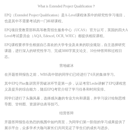
What is Extended Project Qualification？
EPQ（Extended Project Qualification）是A-Level课程体系中的研究性学习项目，
也是其中不需要考试的一门科研课程。
EPQ项目受教育部和高等教育招生服务中心（UCAS） 官方认可，英国的四大A
Level考试委员会（AQA, Edexcel, OCR, WJEC）都提供相应课程。
EPQ课程要求学生根据自己喜欢的大学专业及未来的职业规划，自主选择研究
课题，进行深入的研究性学习、完成5000字英文论文、10分钟答辩和过程日
志。
营地破冰
在开题答辩报告之前，WBS高中部的同学们已经进行了6天的集体学习。
其中EPQ Plus集训营开营破冰环节是第一步，认证考官Leslie讲解了EPQ课程意
义及提升的综合能力，随后EPQ考官介绍了学习任务和时间安排。
同学们进行了头脑风暴，选择感兴趣的专业方向和课题，并学习设计绘制思维
导图、甘特图、资源评估表等技巧。
结营答辩
开题答辩报告在热烈的氛围中如约而至，为同学们第一阶段的学习成果提供了
展示平台，众多学术大咖与家长们共同见证了学生们的成长与进步。