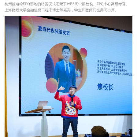
杭州娃哈哈EPQ营地的结营仪式汇聚了WBS高中部校长、EPQ中心高级考官、
上海财经大学金融信息工程宋博士等嘉宾，学生和教师们也共同出席。