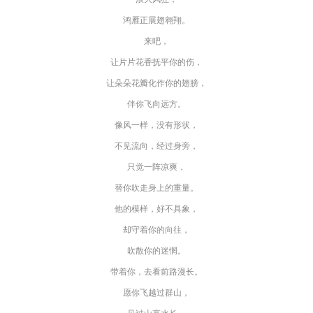
鸿雁正展翅翱翔。
来吧，
让片片花香抚平你的伤，
让朵朵花瓣化作你的翅膀，
伴你飞向远方。
像风一样，没有形状，
不见流向，经过身旁，
只觉一阵凉爽，
替你吹走身上的重量。
他的模样，好不具象，
却守着你的向往，
吹散你的迷惘。
带着你，去看前路漫长。
愿你飞越过群山，