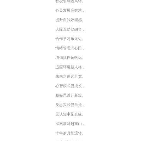
积极引导随风转。
心灵发展启智慧，
提升自我效能感。
人际互助促融合，
合作学习乐无边。
情绪管理润心田，
增强抗挫扬帆远。
适应环境塑人格，
未来之道远且宽。
心智模式促成长，
积极思维开新篇。
反思实践促自觉，
元认知中见真缘。
探索潜能越重山，
十年岁月如流转。