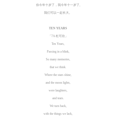
你今年十岁了，我今年十一岁了,
我们可以一起长大。
TEN YEARS
「7A 杜可欣」
Ten Years,
Passing in a blink,
So many memories,
that we think.
Where the stars shine,
and the moon lights,
were laughters,
and tears.
We turn back,
with the things we lack,