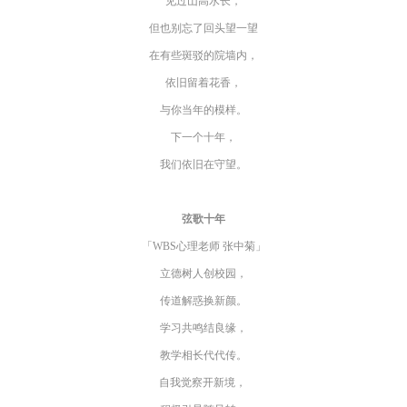
见过山高水长，
但也别忘了回头望一望
在有些斑驳的院墙内，
依旧留着花香，
与你当年的模样。
下一个十年，
我们依旧在守望。
弦歌十年
「WBS心理老师 张中菊」
立德树人创校园，
传道解惑换新颜。
学习共鸣结良缘，
教学相长代代传。
自我觉察开新境，