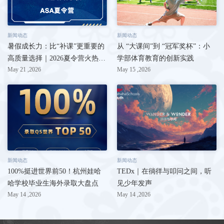
新闻动态
新闻动态
暑假成长力：比“补课”更重要的
从 “大课间”到 “冠军奖杯”：小
高质量选择｜2026夏令营火热招
学部体育教育的创新实践
May 21 ,2026
May 15 ,2026
募
新闻动态
新闻动态
100%挺进世界前50！杭州娃哈
TEDx｜在徜徉与叩问之间，听
哈学校毕业生海外录取大盘点
见少年发声
May 14 ,2026
May 14 ,2026