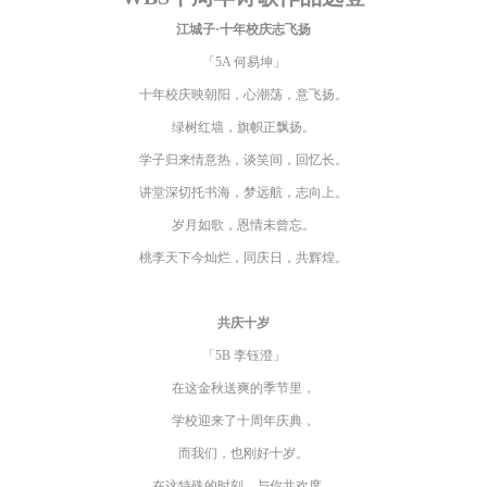
江城子·十年校庆志飞扬
「5A 何易坤」
十年校庆映朝阳，心潮荡，意飞扬。
绿树红墙，旗帜正飘扬。
学子归来情意热，谈笑间，回忆长。
讲堂深切托书海，梦远航，志向上。
岁月如歌，恩情未曾忘。
桃李天下今灿烂，同庆日，共辉煌。
共庆十岁
「5B 李钰澄」
在这金秋送爽的季节里，
学校迎来了十周年庆典，
而我们，也刚好十岁。
在这特殊的时刻，与你共欢度。