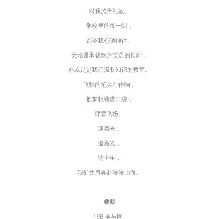
对我施予礼教。
学校里的每一隅，
都令我心驰神往。
无论是承载欢声笑语的长廊，
亦或是是我们汲取知识的教室。
飞驰的笔尖在作响，
把梦想装进口袋，
肆意飞扬。
迎着光，
追着光，
这十年，
我们并肩奔赴漫漫山海。
叠影
「9B 吴与同」