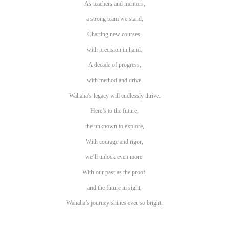
As teachers and mentors,
a strong team we stand,
Charting new courses,
with precision in hand.
A decade of progress,
with method and drive,
Wahaha’s legacy will endlessly thrive.
Here’s to the future,
the unknown to explore,
With courage and rigor,
we’ll unlock even more.
With our past as the proof,
and the future in sight,
Wahaha’s journey shines ever so bright.