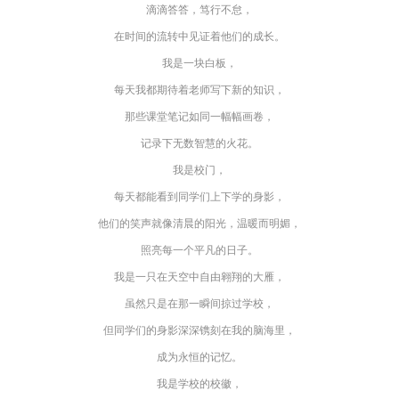
滴滴答答，笃行不怠，
在时间的流转中见证着他们的成长。
我是一块白板，
每天我都期待着老师写下新的知识，
那些课堂笔记如同一幅幅画卷，
记录下无数智慧的火花。
我是校门，
每天都能看到同学们上下学的身影，
他们的笑声就像清晨的阳光，温暖而明媚，
照亮每一个平凡的日子。
我是一只在天空中自由翱翔的大雁，
虽然只是在那一瞬间掠过学校，
但同学们的身影深深镌刻在我的脑海里，
成为永恒的记忆。
我是学校的校徽，