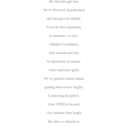
like data through time,
We’ve observed, hypothesized,
and seen growth sublime.
From the first experiment,
to outcomes we view,
Wahaha’s foundation,
both constant and true.
In classrooms of inquiry,
where questions ignite,
We’ve sparked curious minds,
guiding them to new heights.
Connecting disciplines,
from STEM to beyond,
Our students shine bright,
like stars we depend on.