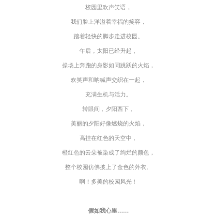
校园里欢声笑语，
我们脸上洋溢着幸福的笑容，
踏着轻快的脚步走进校园。
午后，太阳已经升起，
操场上奔跑的身影如同跳跃的火焰，
欢笑声和呐喊声交织在一起，
充满生机与活力。
转眼间，夕阳西下，
美丽的夕阳好像燃烧的火焰，
高挂在红色的天空中，
橙红色的云朵被染成了绚烂的颜色，
整个校园仿佛披上了金色的外衣。
啊！多美的校园风光！
假如我心里……