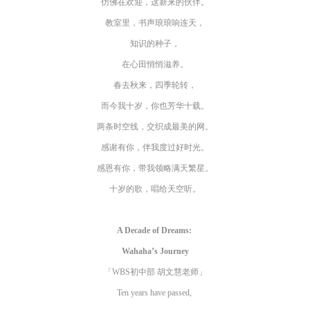
仿佛在欢迎，这新来的伙伴。
教室里，书声琅琅响连天，
知识的种子，
在心田悄悄滋养。
春去秋来，四季轮转，
而今我十岁，你也芳华十载。
两条时空线，交织成最美的网。
感谢有你，伴我度过好时光。
感恩有你，带我领略满天繁星。
十岁的歌，唱给天空听。
A Decade of Dreams:
Wahaha’s Journey
「WBS初中部 胡文慧老师」
Ten years have passed,