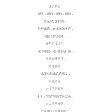
漫步校园，
所见，所闻，所触，所想，
皆是时代的叠影。
途经乐房，传来阵阵琴声，
与拉丁舞步并行；
转角的楼道里，
谁哼着自己谱写的流行曲，
周遭欢呼不停。
游览画展，
水墨勾勒出窈窕淑女，
卓雅娉婷；
走过信息教室，
行行代码作出山水风景画，
令人目不转睛。
这是属于我们的时代，