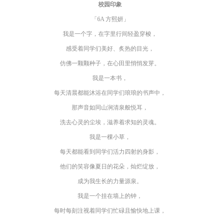
校园印象
「6A 方熙妍」
我是一个字，在字里行间轻盈穿梭，
感受着同学们美好、炙热的目光，
仿佛一颗颗种子，在心田里悄悄发芽。
我是一本书，
每天清晨都能沐浴在同学们琅琅的书声中，
那声音如同山涧清泉般悦耳，
洗去心灵的尘埃，滋养着求知的灵魂。
我是一棵小草，
每天都能看到同学们活力四射的身影，
他们的笑容像夏日的花朵，灿烂绽放，
成为我生长的力量源泉。
我是一个挂在墙上的钟，
每时每刻注视着同学们忙碌且愉快地上课，