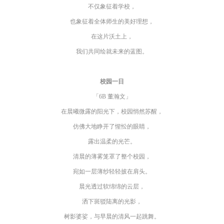
不仅象征着学校，
也象征着全体师生的美好理想，
在这片沃土上，
我们共同绘就未来的蓝图。
校园一日
「6B 董瀚文」
在晨曦微露的阳光下，校园悄然苏醒，
仿佛大地睁开了惺忪的眼睛，
露出温柔的光芒。
清晨的薄雾笼罩了整个校园，
宛如一层薄纱轻轻披在肩头。
晨光透过软绵绵的云层，
洒下斑驳陆离的光影，
树影婆娑，与早晨的清风一起跳舞。