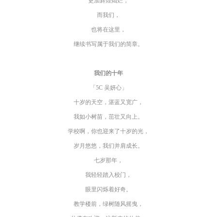
更加辉煌灿烂，
而我们，
也将在这里，
继续书写属于我们的简章。
我们的十年
「5C 吴妍心」
十岁的天空，湛蓝又宽广，
我如小树苗，茁壮又向上。
学校啊，你也迎来了十岁的光，
岁月悠悠，我们并肩成长。
七岁那年，
我轻轻踏入校门，
眼里闪烁着好奇。
教学楼前，绿树随风摇曳，