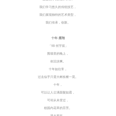
我们学习悠久的传统技艺，
我们展现独特的艺术类型，
我们传承，创新。
十年·雁翔
「9B 何宇宸」
围墙里的晚上，
依旧凉爽。
十年如往常，
过去似乎只需大树枝桠一晃。
十年，
可以让人尘满面鬓如霜，
可却从未变过，
校园内花草的芬芳。
浪大风狂，