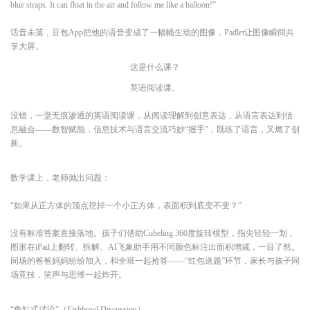
blue straps. It can float in the air and follow me like a balloon!”
话音未落，豆包App把他的语音变成了一幅幅生动的图像，Padlet让图像瞬间共
享大屏。
这是什么课？
英语阅读课。
没错，一堂无痕渗透的英语阅读课，从阅读理解到创意表达，从语言表达到信
息融合——数智赋能，信息技术与语言交流巧妙“握手”，既练了语言，又燃了创
新。
数学课上，老师抛出问题：
“如果从正方体的顶点挖掉一个小正方体，表面积到底变不变？”
没有标准答案直接落地。孩子们借助Cubeling 360度旋转模型，指尖轻轻一划，
图形在iPad上翻转、拆解。AI飞象助手用不同颜色标注出面积增减，一目了然。
同场的爸爸妈妈纷纷加入，和全班一起抢答——“红包送题”环节，家长与孩子同
场竞技，笑声与思维一起炸开。
“鱼缸式讨论”（Fishbowl Discussion）