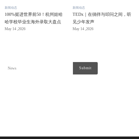
新闻动态
新闻动态
100%挺进世界前50！杭州娃哈
TEDx｜在徜徉与叩问之间，听
哈学校毕业生海外录取大盘点
见少年发声
May 14 ,2026
May 14 ,2026
搜索内容
电话：0571-8780-1933
地址：杭州上城区姚江路5号
邮箱：wbs@wahahaschools.org
友情链接：
杭州娃哈哈外籍人员子女学校