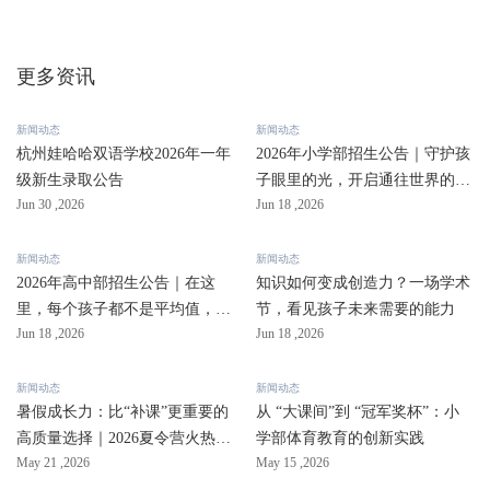
更多资讯
新闻动态
新闻动态
杭州娃哈哈双语学校2026年一年
2026年小学部招生公告｜守护孩
级新生录取公告
子眼里的光，开启通往世界的成
Jun 30 ,2026
Jun 18 ,2026
长路径
新闻动态
新闻动态
2026年高中部招生公告｜在这
知识如何变成创造力？一场学术
里，每个孩子都不是平均值，只
节，看见孩子未来需要的能力
Jun 18 ,2026
Jun 18 ,2026
有被量身定制的“独一无二”
新闻动态
新闻动态
暑假成长力：比“补课”更重要的
从 “大课间”到 “冠军奖杯”：小
高质量选择｜2026夏令营火热招
学部体育教育的创新实践
May 21 ,2026
May 15 ,2026
募