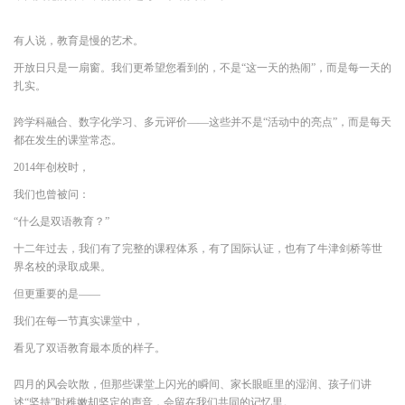
有人说，教育是慢的艺术。
开放日只是一扇窗。我们更希望您看到的，不是“这一天的热闹”，而是每一天的
扎实。
跨学科融合、数字化学习、多元评价——这些并不是“活动中的亮点”，而是每天
都在发生的课堂常态。
2014年创校时，
我们也曾被问：
“什么是双语教育？”
十二年过去，我们有了完整的课程体系，有了国际认证，也有了牛津剑桥等世
界名校的录取成果。
但更重要的是——
我们在每一节真实课堂中，
看见了双语教育最本质的样子。
四月的风会吹散，但那些课堂上闪光的瞬间、家长眼眶里的湿润、孩子们讲
述“坚持”时稚嫩却坚定的声音，会留在我们共同的记忆里。