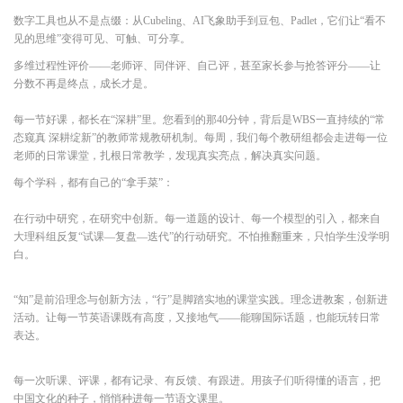
数字工具也从不是点缀：从Cubeling、AI飞象助手到豆包、Padlet，它们让“看不
见的思维”变得可见、可触、可分享。
多维过程性评价——老师评、同伴评、自己评，甚至家长参与抢答评分——让
分数不再是终点，成长才是。
每一节好课，都长在“深耕”里。您看到的那40分钟，背后是WBS一直持续的“常
态窥真 深耕绽新”的教师常规教研机制。每周，我们每个教研组都会走进每一位
老师的日常课堂，扎根日常教学，发现真实亮点，解决真实问题。
每个学科，都有自己的“拿手菜”：
在行动中研究，在研究中创新。每一道题的设计、每一个模型的引入，都来自
大理科组反复“试课—复盘—迭代”的行动研究。不怕推翻重来，只怕学生没学明
白。
“知”是前沿理念与创新方法，“行”是脚踏实地的课堂实践。理念进教案，创新进
活动。让每一节英语课既有高度，又接地气——能聊国际话题，也能玩转日常
表达。
每一次听课、评课，都有记录、有反馈、有跟进。用孩子们听得懂的语言，把
中国文化的种子，悄悄种进每一节语文课里。