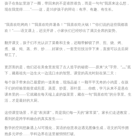
孩子在鱼缸里游了一圈，带回来的不是谁胜谁负，而是一句句“我原来这么想，
现在我觉得……”——这，是10岁孩子的辩论：有序、有趣、有生长。
“我喜欢吃烤肉！”“我喜欢吃炸薯条！”“我喜欢吃火锅！”“你们说的这些我都喜
欢！”——语文课上，还没开讲，小家伙们已经吵出了满汉全席的架势。
翻开课文，孩子们不光认识了菜肴和主食，还顺带解锁了拌、煎、烧、烤、
煮、爆、炖、蒸、炸、炒……好家伙，一套烹饪技法学下来，直接可以去后厨
帮工了。
更厉害的是，他们还在美食里发现了古人造字的秘密——原来“火”字旁、“灬”底
下，藏着祖先一边生火一边流口水的智慧。课堂的高光时刻在第二天：
每个孩子带来自己最爱的一道美食，现场品鉴！一颗平平无奇的小鸡蛋，在孩
子们的经验里能变成煎蛋、蒸蛋、炒蛋、茶叶蛋……你瞧，学习从来不是悬在
课本里的——它就藏在每天端上桌的饭菜里，藏在一句“我喜欢吃”的分享里。生
活，才是最好的大厨。
这些课堂场景，不是“表演课”，而是我们每一天的“家常菜”。家长们走进教室，
看到的是跨学科融合的真实发生——
数学的空间想象遇上AI可视化，英语的创意表达遇见图像生成，语文的写作拥
抱多元评价……学科边界在这里被悄悄打破。