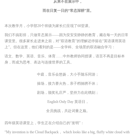
从来不在展示中，
而在日复一日的“常态深耕”里。
本次教学月，小学部20个班级为家长们呈现了60堂课。
我们不搞彩排，只做常态展示——因为安安安静静的教育，藏在每一天的日常
课堂里。很多家长走进来之前，对“双语教育”的理解还停留在“英语课用英语
上”。但在这里，他们看到的是——全学科、全场景的双语融合学习：
语文、数学、英语、音乐、体育……中外教师协同授课，语言不再是目标本
身，而成为思考、表达与连接世界的工具。
中庭，音乐会悠扬，大小手随乐同游；
操场，接力赛火热，亲子档驰骋不休；
剧场，颁奖礼庄严，坚持力在此镌刻；
English Only Day 英语日，
全员挑战，共赴词量之巅。
四年级英语课堂上，学生正在介绍自己的“发明”：
“My invention is the Cloud Backpack， which looks like a big, fluffy white cloud with